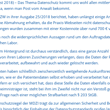
st 2018) – Das Thema Datenschutz kommt uns wohl allen mittler
a, wenn man Post vom Anwalt bekommt.
DZW in ihrer Ausgabe 25/2018 berichtet, haben unlängst einige
he Abmahnung erhalten, da die Praxis-Webseiten nicht datenschu
gen wurden zusammen mit einer Kostennote über rund 700 € ver
 noch die widersprüchlichen Aussagen rund um den Auftragsdate
chen Labor.
m Hintergrund ist durchaus verständlich, dass eine ganze Anzahl
von ihren Laboren Zusicherungen verlangen, dass die Daten der
verarbeitet, aufbewahrt und auch wieder gelöscht werden.
nten haben schließlich zwischenzeitlich weitgehende Auskunftsrec
n, wie er die Patientendaten selbst erhoben und verarbeitet hat
fern er sich versichert hat, dass diese Stelle die Daten ebenfal
eimnisträger ist, steht bei ihm im Zweifel nicht nur ein Verstoß
 Frage nach einer möglichen Strafbarkeit nach § 203 StGB.
schutzsiegel der MDZI trägt da zur allgemeinen Sicherheit und B
ls hinsichtlich der Einhaltung der Datenschutzstandards prüfen läs