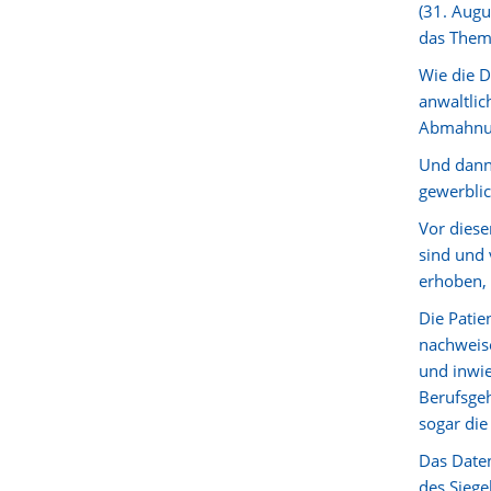
(31. Augu
das Them
Wie die 
anwaltlic
Abmahnun
Und dann
gewerbli
Vor diese
sind und 
erhoben, 
Die Patie
nachweise
und inwie
Berufsgeh
sogar die
Das Daten
des Siege