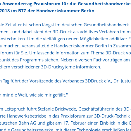
k Anwendertag Praxisforum für die Gesundheitshandwerke
 2018 im BTZ der Handwerkskammer Berlin
ale Zeitalter ist schon längst im deutschen Gesundheitshandwerk
n - und dabei steht der 3D-Druck als additives Verfahren im m
nstechniken. Um die vielfältigen neuen Möglichkeiten additive
 zu machen, veranstaltet die Handwerkskammer Berlin in Zusamm
sforum für Sie. Umfassende Information zum Thema 3D-Druck vom
punkt des Programms stehen. Neben diversen Fachvorträgen am V
ellern verschiedener 3D-Drucksyteme informieren.
 Tag führt der Vorsitzende des Verbandes 3DDruck e.V., Dr. Just
 mir die Welt, wie sie mir gefällt."
m Leitspruch führt Stefanie Brickwede, Geschäftsführerin des 3D
erte Handwerksbetriebe in das Praxisforum zur 3D-Druck-Technik e
eutschen Bahn AG und gibt am 17. Februar einen Einblick in die 
für die Gesundheitsgewerke, mit dieser Technologie erschließen la