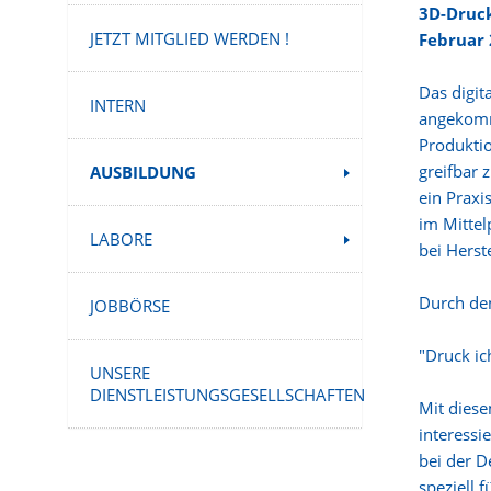
3D-Druc
JETZT MITGLIED WERDEN !
Februar
Das digit
INTERN
angekomme
Produktio
greifbar
AUSBILDUNG
ein Praxi
im Mittel
LABORE
bei Herst
Durch den
JOBBÖRSE
"Druck ich
UNSERE
DIENSTLEISTUNGSGESELLSCHAFTEN
Mit diese
interessi
bei der D
speziell 