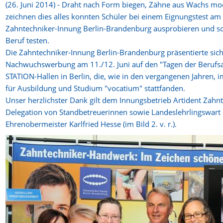
(26. Juni 2014) - Draht nach Form biegen, Zähne aus Wachs mo
zeichnen dies alles konnten Schüler bei einem Eignungstest a
Zahntechniker-Innung Berlin-Brandenburg ausprobieren und so
Beruf testen.
Die Zahntechniker-Innung Berlin-Brandenburg präsentierte sich
Nachwuchswerbung am 11./12. Juni auf den "Tagen der Berufsa
STATION-Hallen in Berlin, die, wie in den vergangenen Jahren
für Ausbildung und Studium "vocatium" stattfanden.
Unser herzlichster Dank gilt dem Innungsbetrieb Artident Zahn
Delegation von Standbetreuerinnen sowie Landeslehrlingswart
Ehrenobermeister Karlfried Hesse (im Bild 2. v. r.).