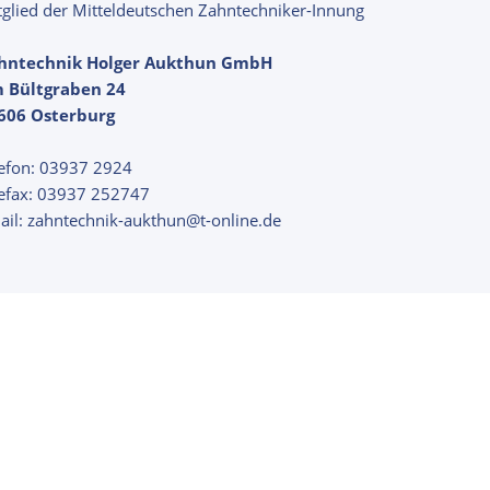
tglied der Mitteldeutschen Zahntechniker-Innung
hntechnik Holger Aukthun GmbH
 Bültgraben 24
606 Osterburg
lefon: 03937 2924
lefax: 03937 252747
ail: zahntechnik-aukthun@t-online.de